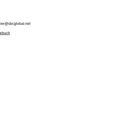
nier@sbcglobal.net
tebuch